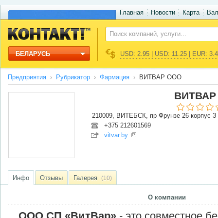
Главная
Новости
Карта
Ва
БЕЛАРУСЬ
USD: 2.95 | USD: 11.25 | EUR: 3.
Предприятия
Рубрикатор
Фармация
ВИТВАР ООО
ВИТВАР
210009, ВИТЕБСК, пр Фрунзе 26 корпус 3
+375 212601569
vitvar.by
Инфо
Отзывы
Галерея
(10)
О компании
ООО СП «ВитВар»
- это совместное б