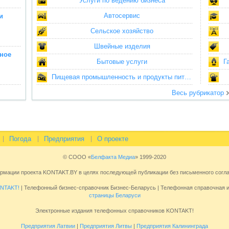
Услуги по ведению бизнеса
Автосервис
и
Сельское хозяйство
Швейные изделия
ное
Бытовые услуги
Г
Пищевая промышленность и продукты питания
Весь рубрикатор
Погода
Предприятия
О проекте
© СООО «
Белфакта Медиа
» 1999-2020
ормации проекта KONTAKT.BY в целях последующей публикации без письменного сог
NTAKT!
| Телефонный бизнес-справочник Бизнес-Беларусь | Телефонная справочная
страницы Беларуси
Электронные издания телефонных справочников KONTAKT!
Предприятия Латвии
|
Предприятия Литвы
|
Предприятия Калининграда