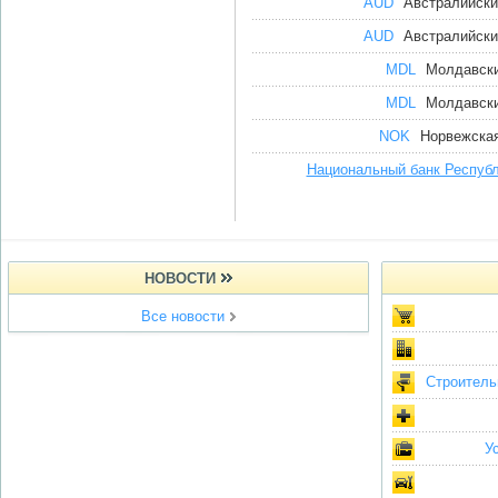
AUD
Австралийски
AUD
Австралийски
MDL
Молдавски
MDL
Молдавски
NOK
Норвежская
Национальный банк Респуб
НОВОСТИ
Все новости
Строитель
У