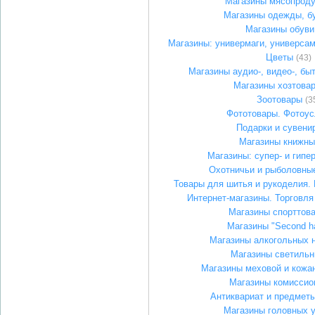
Магазины мясопроду
Магазины одежды, б
Магазины обуви
Магазины: универмаги, универса
Цветы
(43)
Магазины аудио-, видео-, бы
Магазины хозтова
Зоотовары
(3
Фототовары. Фотоус
Подарки и сувени
Магазины книжны
Магазины: супер- и гипе
Охотничьи и рыболовны
Товары для шитья и рукоделия. 
Интернет-магазины. Торговля
Магазины спорттов
Магазины "Second h
Магазины алкогольных 
Магазины светильн
Магазины меховой и кожа
Магазины комиссио
Антиквариат и предмет
Магазины головных 