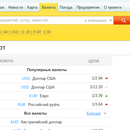
ая
Новости
Карта
Валюта
Погода
Предприятия
О проекте
в компаниях
2.94 | USD: 11.20 | EUR: 3.39
ЮТ
АЛЮТА
ЦЕНА
Популярные валюты
1/2.94
USD
Доллар США
1/11.20
USD
Доллар США
1/3.39
EUR
Евро
1/3.64
RUB
Российский рубль
Все валюты
Больше
AUD
Австралийский доллар