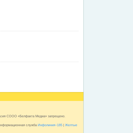
ласия СООО «Белфакта Медиа» запрещено.
 информационная служба
Инфолиния–185
|
Желтые