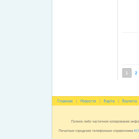
1
2
Главная
Новости
Карта
Валюта
Полное либо частичное копирование инф
Печатные городские телефонные справочники
KO