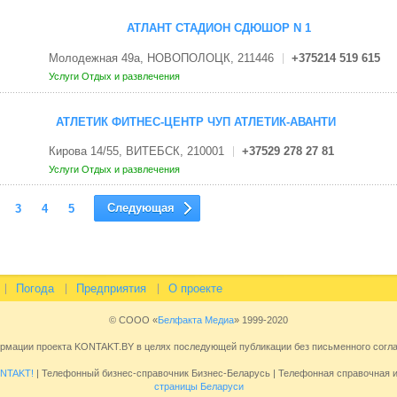
АТЛАНТ СТАДИОН СДЮШОР N 1
Молодежная 49а, НОВОПОЛОЦК, 211446
+375214 519 615
Услуги
Отдых и развлечения
АТЛЕТИК ФИТНЕС-ЦЕНТР ЧУП АТЛЕТИК-АВАНТИ
Кирова 14/55, ВИТЕБСК, 210001
+37529 278 27 81
Услуги
Отдых и развлечения
Следующая
3
4
5
Погода
Предприятия
О проекте
© СООО «
Белфакта Медиа
» 1999-2020
ормации проекта KONTAKT.BY в целях последующей публикации без письменного сог
NTAKT!
| Телефонный бизнес-справочник Бизнес-Беларусь | Телефонная справочная
страницы Беларуси