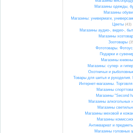
Магазины мясопроду
Магазины одежды, б
Магазины обуви
Магазины: универмаги, универса
Цветы
(43)
Магазины аудио-, видео-, бы
Магазины хозтова
Зоотовары
(3
Фототовары. Фотоус
Подарки и сувени
Магазины книжны
Магазины: супер- и гипе
Охотничьи и рыболовны
Товары для шитья и рукоделия. 
Интернет-магазины. Торговля
Магазины спорттов
Магазины "Second h
Магазины алкогольных 
Магазины светильн
Магазины меховой и кожа
Магазины комиссио
Антиквариат и предмет
Магазины головных 