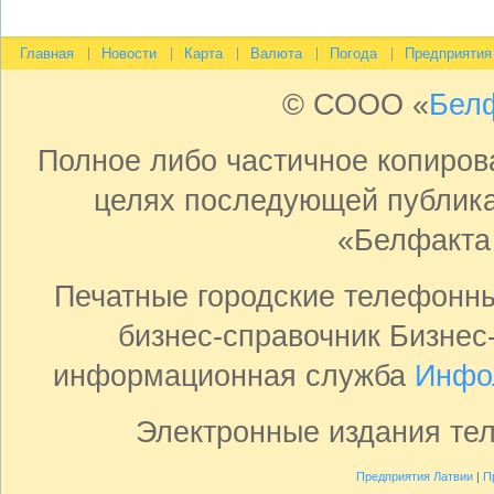
Главная
Новости
Карта
Валюта
Погода
Предприятия
© СООО «
Бел
Полное либо частичное копиро
целях последующей публика
«Белфакта
Печатные городские телефонн
бизнес-справочник Бизнес
информационная служба
Инфо
Электронные издания те
Предприятия Латвии
|
П