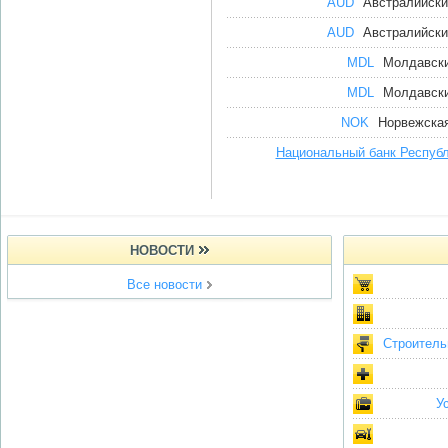
AUD
Австралийски
AUD
Австралийски
MDL
Молдавски
MDL
Молдавски
NOK
Норвежская
Национальный банк Респуб
НОВОСТИ
Все новости
Строитель
У