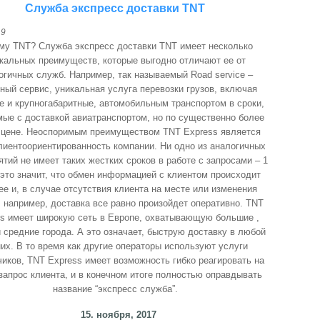
Служба экспресс доставки TNT
19
му TNT? Служба экспресс доставки TNT имеет несколько
кальных преимуществ, которые выгодно отличают ее от
огичных служб. Например, так называемый Road service –
ный сервис, уникальная услуга перевозки грузов, включая
 и крупногабаритные, автомобильным транспортом в сроки,
ые с доставкой авиатранспортом, но по существенно более
 цене. Неоспоримым преимуществом TNT Express является
лиентоориентированность компании. Ни одно из аналогичных
тий не имеет таких жестких сроков в работе с запросами – 1
 это значит, что обмен информацией с клиентом происходит
ее и, в случае отсутствия клиента на месте или изменения
 например, доставка все равно произойдет оперативно. TNT
ss имеет широкую сеть в Европе, охватывающую большие ,
 средние города. А это означает, быструю доставку в любой
них. В то время как другие операторы используют услуги
иков, ТNT Express имеет возможность гибко реагировать на
запрос клиента, и в конечном итоге полностью оправдывать
название “экспресс служба”.
15. ноября, 2017