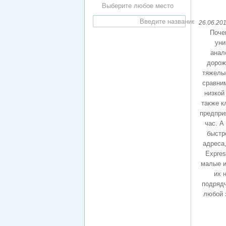
Выберите любое место
26.06.20
Поче
уни
анал
дорож
тяжелые
сравним
низкой
также к
предприя
час. А
быстр
адреса,
Expre
малые и
их 
подрядч
любой 