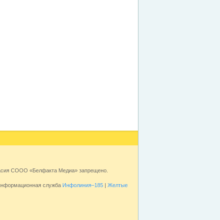
ласия СООО «Белфакта Медиа» запрещено.
 информационная служба
Инфолиния–185
|
Желтые