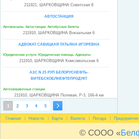
211921, ШАРКОВЩИНА Советская 8
АВТОСТАНЦИЯ
Автовокзалы. Автостанции. Автобусные билеты
211910, ШАРКОВЩИНА Вокзальная 6
АДВОКАТ САВИЦКАЯ ТАТЬЯНА ИГОРЕВНА
Юридические услуги. Юридическая помощь. Адвокаты.
211910, ШАРКОВЩИНА Комсомольская 6
АЗС N 25 РУП БЕЛОРУСНЕФТЬ-
ВИТЕБСКОБЛНЕФТЕПРОДУКТ
Автозаправочные станции
211910, ШАРКОВЩИНА Полевая, Р-3, 166-й км
1
2
3
4
5
АЗС ТПЧУП ВИКТОРИЯ
Автозаправочные станции
Главная
Новости
Карта
Валюта
Погода
Предприятия
211910, ШАРКОВЩИНА Советская 99
© СООО «
Бел
АИДА ПТУП