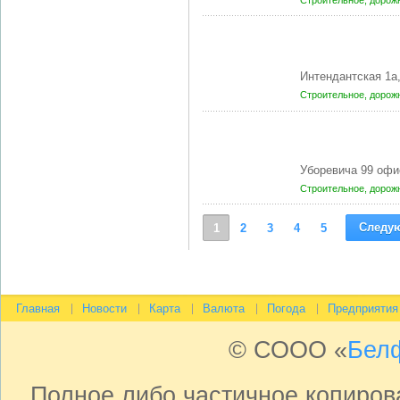
Строительное, доро
Интендантская 1а
Строительное, доро
Уборевича 99 офи
Строительное, доро
Следу
1
2
3
4
5
Главная
Новости
Карта
Валюта
Погода
Предприятия
© СООО «
Бел
Полное либо частичное копиро