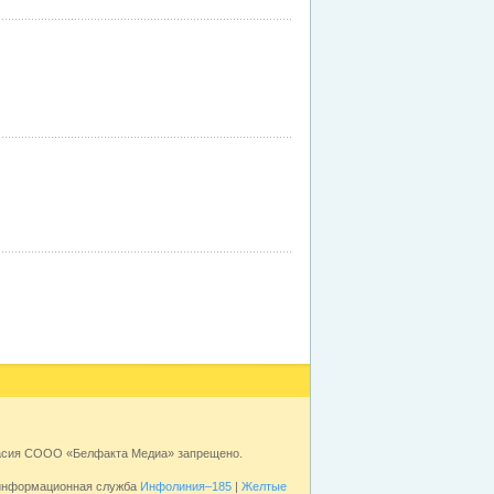
е
е
е
ласия СООО «Белфакта Медиа» запрещено.
 информационная служба
Инфолиния–185
|
Желтые