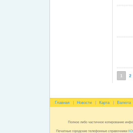
1
2
Главная
Новости
Карта
Валюта
Полное либо частичное копирование инф
Печатные городские телефонные справочники
KO