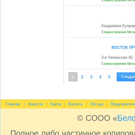
Станкостроение
Мета
Академика Купрев
Станкостроение
Мета
ВОСТОК П
3-я Чепинская 40
Станкостроение
Мета
Следу
1
2
3
4
5
Главная
Новости
Карта
Валюта
Погода
Предприятия
© СООО «
Бел
Полное либо частичное копиро