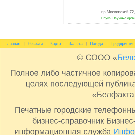
пр Московский 72
Наука. Научные орга
Главная
Новости
Карта
Валюта
Погода
Предприятия
© СООО «
Бел
Полное либо частичное копиро
целях последующей публика
«Белфакта
Печатные городские телефонн
бизнес-справочник Бизнес
информационная служба
Инфо