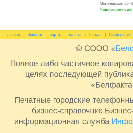
Могилевская 36-4
Машиностроение для 
Главная
Новости
Карта
Валюта
Погода
Предприятия
© СООО «
Бел
Полное либо частичное копиро
целях последующей публика
«Белфакта
Печатные городские телефонн
бизнес-справочник Бизнес
информационная служба
Инфо