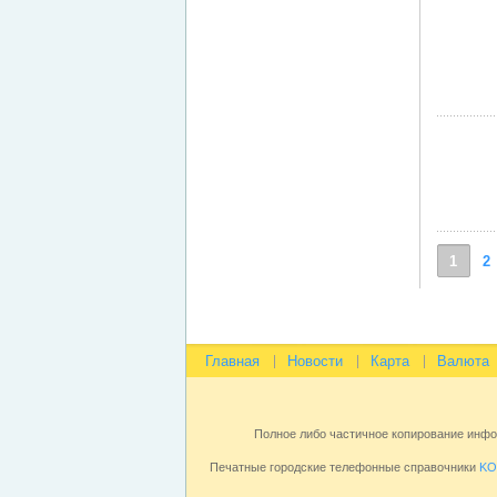
1
2
Главная
Новости
Карта
Валюта
Полное либо частичное копирование инф
Печатные городские телефонные справочники
KO