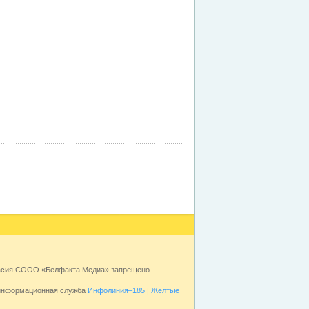
ласия СООО «Белфакта Медиа» запрещено.
 информационная служба
Инфолиния–185
|
Желтые