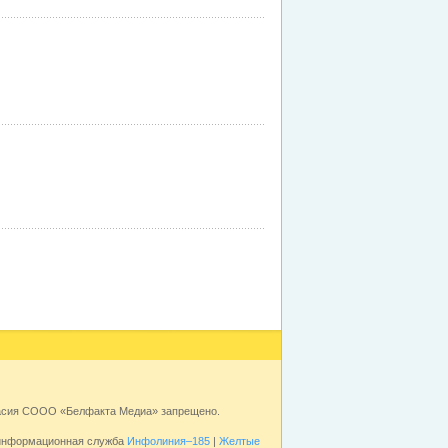
ласия СООО «Белфакта Медиа» запрещено.
 информационная служба
Инфолиния–185
|
Желтые