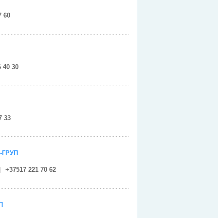
7 60
 40 30
7 33
-ГРУП
+37517 221 70 62
П