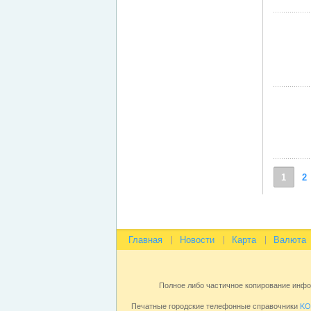
1
2
Главная
Новости
Карта
Валюта
Полное либо частичное копирование инф
Печатные городские телефонные справочники
KO