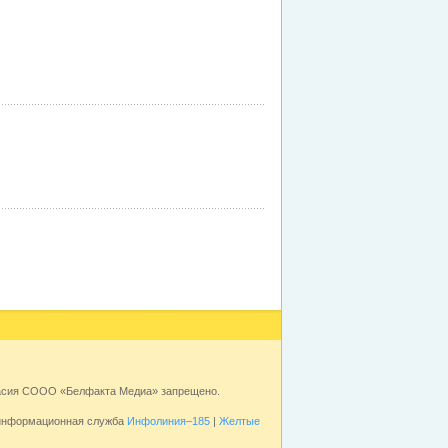
ласия СООО «Белфакта Медиа» запрещено.
 информационная служба
Инфолиния–185
|
Желтые