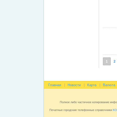
1
2
Главная
Новости
Карта
Валюта
Полное либо частичное копирование инф
Печатные городские телефонные справочники
KO