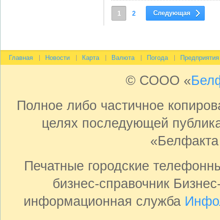
Следующая
1
2
Главная
Новости
Карта
Валюта
Погода
Предприятия
© СООО «
Бел
Полное либо частичное копиро
целях последующей публика
«Белфакта
Печатные городские телефонн
бизнес-справочник Бизнес
информационная служба
Инфо