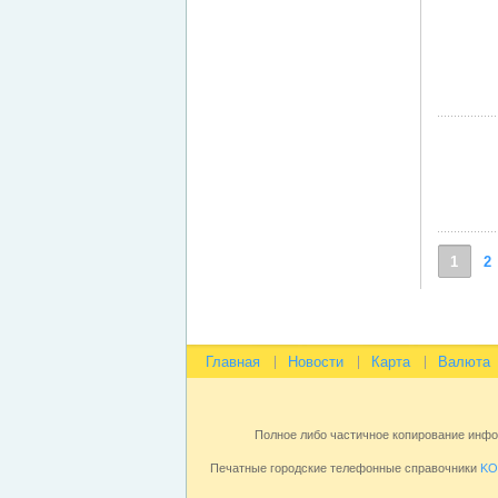
1
2
Главная
Новости
Карта
Валюта
Полное либо частичное копирование инф
Печатные городские телефонные справочники
KO