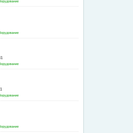
борудование
борудование
41
борудование
1
борудование
борудование