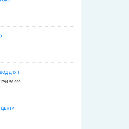
Й ОАО
и
О
и
ВОД ДПУП
1794 56 999
и
 ЦЕНТР