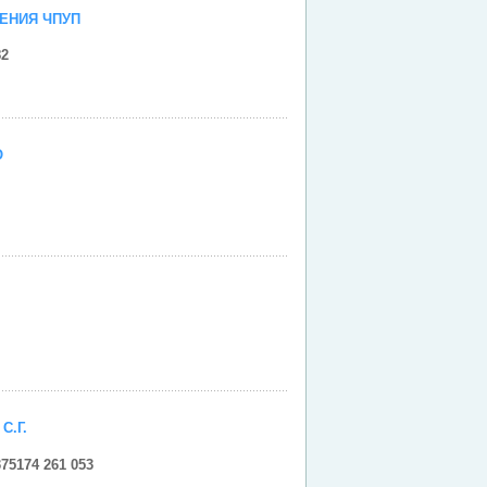
ЕНИЯ ЧПУП
82
и
О
и
и
С.Г.
75174 261 053