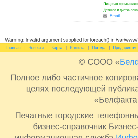
Пищевая промышленн
Детское и диетическ
Email
Warning: Invalid argument supplied for foreach() in /var/www
Главная
Новости
Карта
Валюта
Погода
Предприятия
© СООО «
Бел
Полное либо частичное копиро
целях последующей публика
«Белфакта
Печатные городские телефонн
бизнес-справочник Бизнес
информационная служба
Инфо