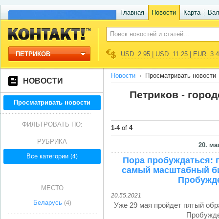
Главная
Новости
Карта
Ва
ПЕТРИКОВ
USD: 2.95 | USD: 11.25 | EUR: 3.
Новости
Просматривать новости
НОВОСТИ
Петриков - горо
Просматривать новости
ФИЛЬТРОВАТЬ ПО:
1-4
of
4
РУБРИКА
20. ма
Все категории
(4)
Пора пробуждаться: 
самый масштабный би
Пробужде
МЕСТО
20.55.2021
Беларусь
(4)
Уже 29 мая пройдет пятый об
Пробужде