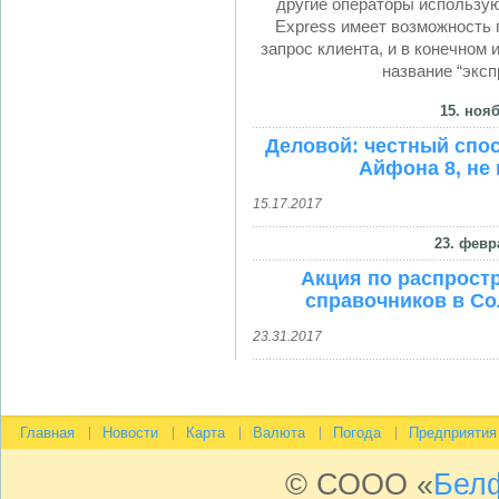
другие операторы использую
Express имеет возможность 
запрос клиента, и в конечном
название “эксп
15. нояб
Деловой: честный спос
Айфона 8, не 
15.17.2017
23. февр
Акция по распрост
справочников в Со
23.31.2017
Главная
Новости
Карта
Валюта
Погода
Предприятия
© СООО «
Бел