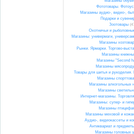
Магазины обуви
Фототовары. Фотоус
Магазины аудио-, видео-, бы
Подарки и сувени
Зоотовары
(4
Охотничьи и рыболовны
Магазины: универмаги, универса
Магазины хозтова
Рынки. Ярмарки. Торгово-выст
Магазины книжны
Магазины "Second h
Магазины мясопроду
Товары для шитья и рукоделия. 
Магазины спорттов
Магазины алкогольных 
Магазины светильн
Интернет-магазины. Торговля
Магазины: супер- и гип
Магазины птицефа
Магазины меховой и кожа
Аудио-, видеокассеты и ко
Антиквариат и предмет
Магазины головных 