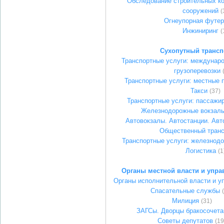
Обследование строительных ко
сооружений
(
Огнеупорная футер
Инжиниринг
(
Сухопутный трансп
Транспортные услуги: междунар
грузоперевозки
Транспортные услуги: местные п
Такси
(37)
Транспортные услуги: пассажир
Железнодорожные вокзалы
Автовокзалы. Автостанции. Ав
Общественный транс
Транспортные услуги: железнод
Логистика
(1
Органы местной власти и упра
Органы исполнительной власти и у
Спасательные службы
Милиция
(31)
ЗАГСы. Дворцы бракосочета
Советы депутатов
(19