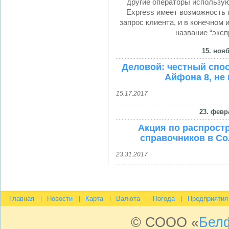
другие операторы использую
Express имеет возможность 
запрос клиента, и в конечном
название “эксп
15. нояб
Деловой: честный спос
Айфона 8, не 
15.17.2017
23. февр
Акция по распрост
справочников в Со
23.31.2017
Главная
Новости
Карта
Валюта
Погода
Предприятия
© СООО «
Бел