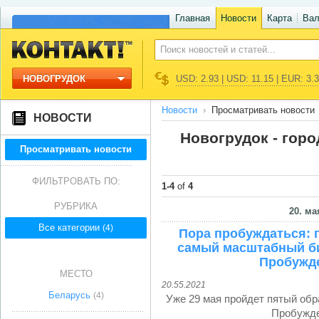
Главная
Новости
Карта
Ва
НОВОГРУДОК
USD: 2.93 | USD: 11.15 | EUR: 3.
Новости
Просматривать новости
НОВОСТИ
Новогрудок - гор
Просматривать новости
ФИЛЬТРОВАТЬ ПО:
1-4
of
4
РУБРИКА
20. ма
Все категории
(4)
Пора пробуждаться: 
самый масштабный би
Пробужде
МЕСТО
20.55.2021
Беларусь
(4)
Уже 29 мая пройдет пятый об
Пробужде