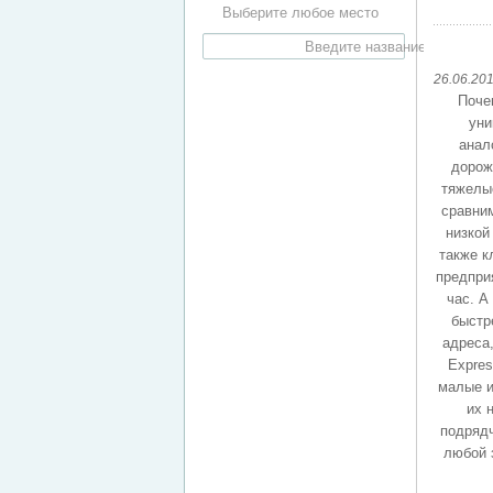
Выберите любое место
26.06.20
Поче
уни
анал
дорож
тяжелые
сравним
низкой
также к
предприя
час. А
быстр
адреса,
Expre
малые и
их 
подрядч
любой 