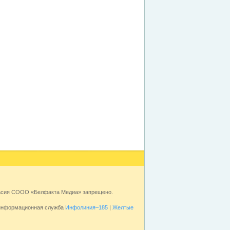
ласия СООО «Белфакта Медиа» запрещено.
 информационная служба
Инфолиния–185
|
Желтые