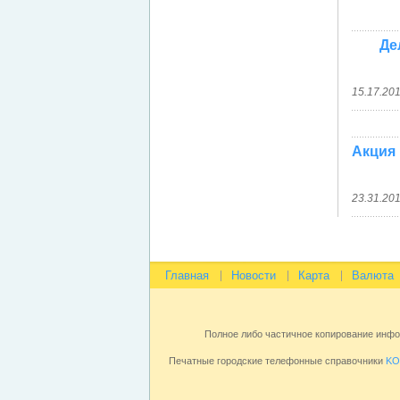
Де
15.17.20
Акция
23.31.20
Главная
Новости
Карта
Валюта
Полное либо частичное копирование инф
Печатные городские телефонные справочники
KO