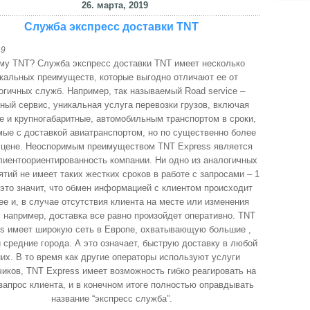
26. марта, 2019
Служба экспресс доставки TNT
19
му TNT? Служба экспресс доставки TNT имеет несколько
кальных преимуществ, которые выгодно отличают ее от
огичных служб. Например, так называемый Road service –
ный сервис, уникальная услуга перевозки грузов, включая
 и крупногабаритные, автомобильным транспортом в сроки,
ые с доставкой авиатранспортом, но по существенно более
 цене. Неоспоримым преимуществом TNT Express является
лиентоориентированность компании. Ни одно из аналогичных
тий не имеет таких жестких сроков в работе с запросами – 1
 это значит, что обмен информацией с клиентом происходит
ее и, в случае отсутствия клиента на месте или изменения
 например, доставка все равно произойдет оперативно. TNT
ss имеет широкую сеть в Европе, охватывающую большие ,
 средние города. А это означает, быструю доставку в любой
них. В то время как другие операторы используют услуги
иков, ТNT Express имеет возможность гибко реагировать на
запрос клиента, и в конечном итоге полностью оправдывать
название “экспресс служба”.