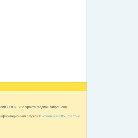
ласия СООО «Белфакта Медиа» запрещено.
 информационная служба
Инфолиния–185
|
Желтые