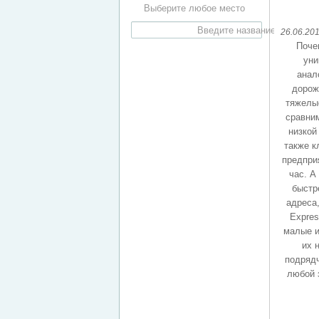
Выберите любое место
26.06.20
Поче
уни
анал
дорож
тяжелые
сравним
низкой
также к
предприя
час. А
быстр
адреса,
Expre
малые и
их 
подрядч
любой 