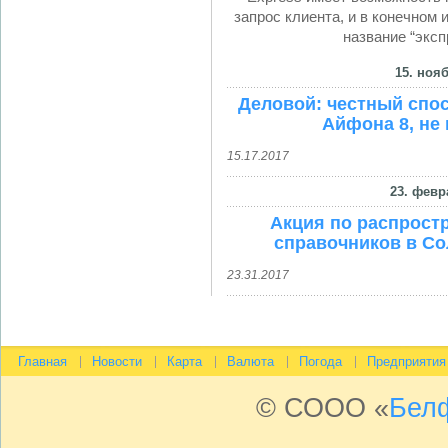
запрос клиента, и в конечном
название “эксп
15. нояб
Деловой: честный спос
Айфона 8, не 
15.17.2017
23. февр
Акция по распрост
справочников в Со
23.31.2017
Главная
Новости
Карта
Валюта
Погода
Предприятия
© СООО «
Бел