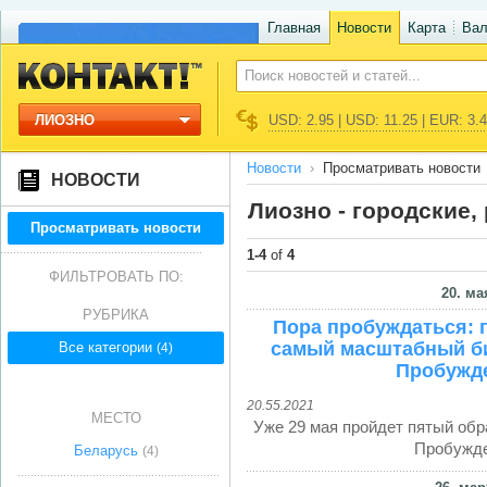
Главная
Новости
Карта
Ва
ЛИОЗНО
USD: 2.95 | USD: 11.25 | EUR: 3.
Новости
Просматривать новости
НОВОСТИ
Лиозно - городские
Просматривать новости
1-4
of
4
ФИЛЬТРОВАТЬ ПО:
20. ма
РУБРИКА
Пора пробуждаться: 
самый масштабный би
Все категории
(4)
Пробужде
20.55.2021
МЕСТО
Уже 29 мая пройдет пятый об
Пробужде
Беларусь
(4)