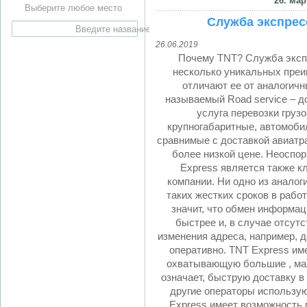
26. мар
Выберите любое место
Служба экспрес
26.06.2019
Почему TNT? Служба эксп
несколько уникальных преи
отличают ее от аналогичн
называемый Road service – д
услуга перевозки груз
крупногабаритные, автомоби
сравнимые с доставкой авиатр
более низкой цене. Неосп
Express является также к
компании. Ни одно из аналог
таких жестких сроков в работ
значит, что обмен информац
быстрее и, в случае отсутс
изменения адреса, например, д
оперативно. TNT Express им
охватывающую большие , мал
означает, быструю доставку в 
другие операторы использую
Express имеет возможность 