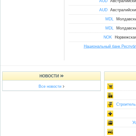
AUD
Австралийски
AUD
Австралийски
MDL
Молдавски
MDL
Молдавски
NOK
Норвежская
Национальный банк Респуб
НОВОСТИ
Все новости
Строитель
У