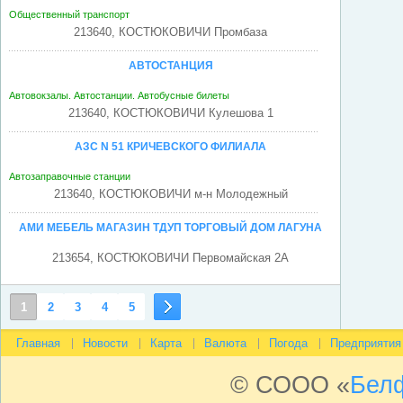
Общественный транспорт
213640, КОСТЮКОВИЧИ Промбаза
АВТОСТАНЦИЯ
Автовокзалы. Автостанции. Автобусные билеты
213640, КОСТЮКОВИЧИ Кулешова 1
АЗС N 51 КРИЧЕВСКОГО ФИЛИАЛА
Автозаправочные станции
213640, КОСТЮКОВИЧИ м-н Молодежный
АМИ МЕБЕЛЬ МАГАЗИН ТДУП ТОРГОВЫЙ ДОМ ЛАГУНА
213654, КОСТЮКОВИЧИ Первомайская 2А
АПТЕКА N 24 ЦЕНТРАЛЬНАЯ РАЙОННАЯ РУП ФАРМАЦИЯ
1
2
3
4
5
Аптеки
213640, КОСТЮКОВИЧИ м-н Молодежный 82
Главная
Новости
Карта
Валюта
Погода
Предприятия
АТЕЛЬЕ ПО ВЯЗКЕ И РЕМОНТУ ТРИКОТАЖНЫХ ИЗДЕЛИЙ
© СООО «
Бел
УКП БЫТУСЛУГИ