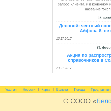
запрос клиента, и в конечном
название “эксп
15. нояб
Деловой: честный спос
Айфона 8, не 
15.17.2017
23. февр
Акция по распрост
справочников в Со
23.31.2017
Главная
Новости
Карта
Валюта
Погода
Предприятия
© СООО «
Бел