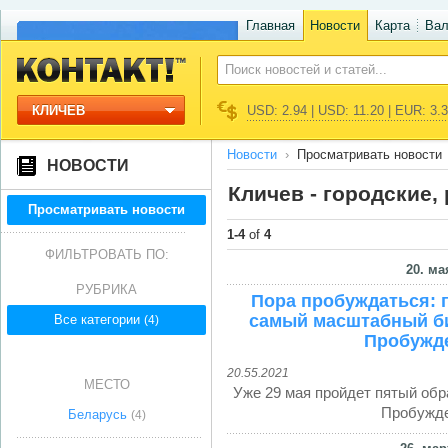
Главная
Новости
Карта
Ва
КЛИЧЕВ
USD: 2.94 | USD: 11.20 | EUR: 3.
Новости
Просматривать новости
НОВОСТИ
Кличев - городские
Просматривать новости
1-4
of
4
ФИЛЬТРОВАТЬ ПО:
20. ма
РУБРИКА
Пора пробуждаться: 
самый масштабный би
Все категории
(4)
Пробужде
20.55.2021
МЕСТО
Уже 29 мая пройдет пятый об
Пробужде
Беларусь
(4)