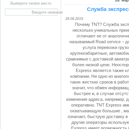
26. мар
Выберите любое место
Служба экспрес
26.06.2019
Почему TNT? Служба эксп
несколько уникальных преи
отличают ее от аналогичн
называемый Road service – д
услуга перевозки груз
крупногабаритные, автомоби
сравнимые с доставкой авиатр
более низкой цене. Неосп
Express является также к
компании. Ни одно из аналог
таких жестких сроков в работ
значит, что обмен информац
быстрее и, в случае отсутс
изменения адреса, например, д
оперативно. TNT Express им
охватывающую большие , мал
означает, быструю доставку в 
другие операторы использую
Express имеет возможность 