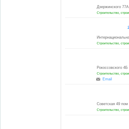
Дзержинского 77А
Строительство, стро
Интернациональна
Строительство, стро
Рокоссовского 4Б
Строительство, стро
Email
Советская 49 пом
Строительство, стро