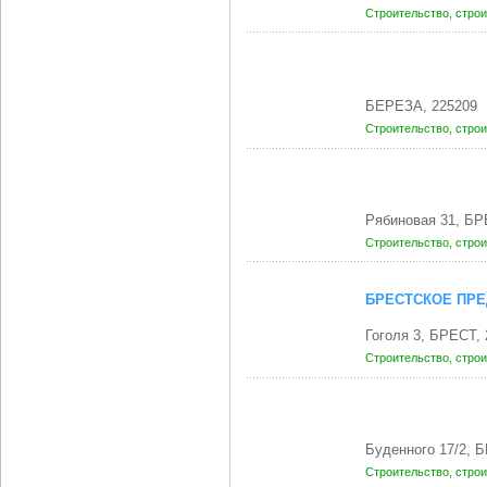
Строительство, стро
БЕРЕЗА, 225209
Строительство, стро
Рябиновая 31, БР
Строительство, стро
БРЕСТСКОЕ ПР
Гоголя 3, БРЕСТ,
Строительство, стро
Буденного 17/2, 
Строительство, стро