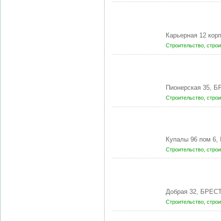
Карьерная 12 кор
Строительство, стро
Пионерская 35, Б
Строительство, стро
Купалы 96 пом 6,
Строительство, стро
Добрая 32, БРЕСТ
Строительство, стро