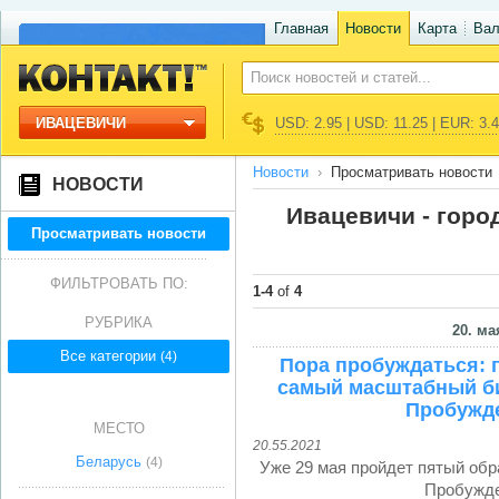
Главная
Новости
Карта
Ва
ИВАЦЕВИЧИ
USD: 2.95 | USD: 11.25 | EUR: 3.
Новости
Просматривать новости
НОВОСТИ
Ивацевичи - горо
Просматривать новости
ФИЛЬТРОВАТЬ ПО:
1-4
of
4
РУБРИКА
20. ма
Все категории
(4)
Пора пробуждаться: 
самый масштабный би
Пробужде
МЕСТО
20.55.2021
Беларусь
(4)
Уже 29 мая пройдет пятый об
Пробужде