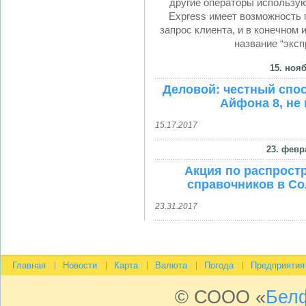
другие операторы использую
Express имеет возможность 
запрос клиента, и в конечном
название “эксп
15. нояб
Деловой: честный спос
Айфона 8, не 
15.17.2017
23. февр
Акция по распрост
справочников в Со
23.31.2017
Главная
Новости
Карта
Валюта
Погода
Предприятия
© СООО «
Бел