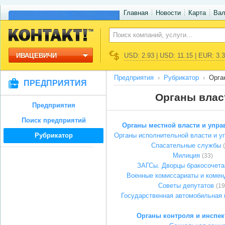
Главная
Новости
Карта
Ва
ИВАЦЕВИЧИ
USD: 2.93 | USD: 11.15 | EUR: 3.
Предприятия
Рубрикатор
Орга
ПРЕДПРИЯТИЯ
Органы влас
Предприятия
Поиск предприятий
Органы местной власти и упра
Рубрикатор
Органы исполнительной власти и у
Спасательные службы
Милиция
(33)
ЗАГСы. Дворцы бракосочета
Военные комиссариаты и комен
Советы депутатов
(19
Государственная автомобильная 
Органы контроля и инспе