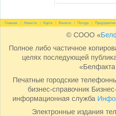
Главная
Новости
Карта
Валюта
Погода
Предприятия
© СООО «
Бел
Полное либо частичное копиро
целях последующей публика
«Белфакта
Печатные городские телефонн
бизнес-справочник Бизнес
информационная служба
Инфо
Электронные издания те