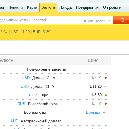
ая
Новости
Карта
Валюта
Погода
Предприятия
О проекте
в компаниях
2.94 | USD: 11.20 | EUR: 3.39
АЛЮТА
ЦЕНА
Популярные валюты
1/2.94
USD
Доллар США
1/11.20
USD
Доллар США
1/3.39
EUR
Евро
1/3.64
RUB
Российский рубль
Все валюты
Больше
AUD
Австралийский доллар