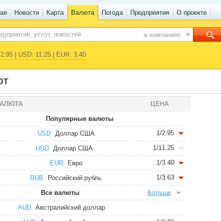
ая
Новости
Карта
Валюта
Погода
Предприятия
О проекте
в компаниях
2.95 | USD: 11.25 | EUR: 3.40
ЮТ
АЛЮТА
ЦЕНА
Популярные валюты
1/2.95
USD
Доллар США
1/11.25
USD
Доллар США
1/3.40
EUR
Евро
1/3.63
RUB
Российский рубль
Все валюты
Больше
AUD
Австралийский доллар