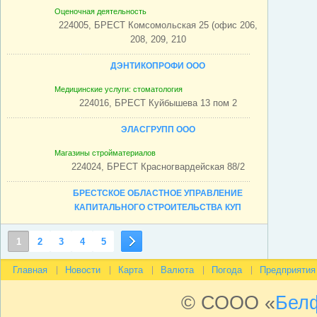
Оценочная деятельность
224005, БРЕСТ Комсомольская 25 (офис 206,
208, 209, 210
ДЭНТИКОПРОФИ ООО
Медицинские услуги: стоматология
224016, БРЕСТ Куйбышева 13 пом 2
ЭЛАСГРУПП ООО
Магазины стройматериалов
224024, БРЕСТ Красногвардейская 88/2
БРЕСТСКОЕ ОБЛАСТНОЕ УПРАВЛЕНИЕ
КАПИТАЛЬНОГО СТРОИТЕЛЬСТВА КУП
Строительство зданий и сооружений
1
2
3
4
5
224036, БРЕСТ Фомина 10
Главная
Новости
Карта
Валюта
Погода
Предприятия
СОВРЕМЕННЫЕ ВОДНЫЕ СИСТЕМЫ ООО
Бурение скважин
© СООО «
Бел
224025, БРЕСТ Белорусская 49б