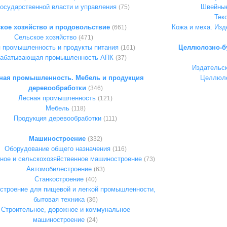
осударственной власти и управления
Швейные
(75)
Тек
кое хозяйство и продовольствие
Кожа и меха. Изд
(661)
Сельское хозяйство
(471)
 промышленность и продукты питания
Целлюлозно-бу
(161)
абатывающая промышленность АПК
(37)
Издательск
ная промышленность. Мебель и продукция
Целлюло
деревообработки
(346)
Лесная промышленность
(121)
Мебель
(118)
Продукция деревообработки
(111)
Машиностроение
(332)
Оборудование общего назначения
(116)
рное и сельскохозяйственное машиностроение
(73)
Автомобилестроение
(63)
Станкостроение
(40)
троение для пищевой и легкой промышленности,
бытовая техника
(36)
Строительное, дорожное и коммунальное
машиностроение
(24)