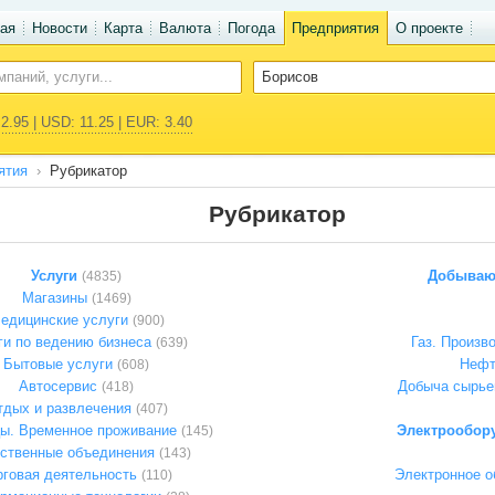
ая
Новости
Карта
Валюта
Погода
Предприятия
О проекте
2.95 | USD: 11.25 | EUR: 3.40
ятия
Рубрикатор
Рубрикатор
Услуги
Добывающ
(4835)
Магазины
(1469)
едицинские услуги
(900)
ги по ведению бизнеса
Газ. Произв
(639)
Бытовые услуги
Нефт
(608)
Автосервис
Добыча сырье
(418)
тдых и развлечения
(407)
цы. Временное проживание
Электрообору
(145)
ственные объединения
(143)
рговая деятельность
Электронное о
(110)