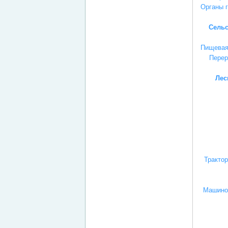
Органы г
Сельс
Пищевая
Перер
Лес
Тракто
Машинос