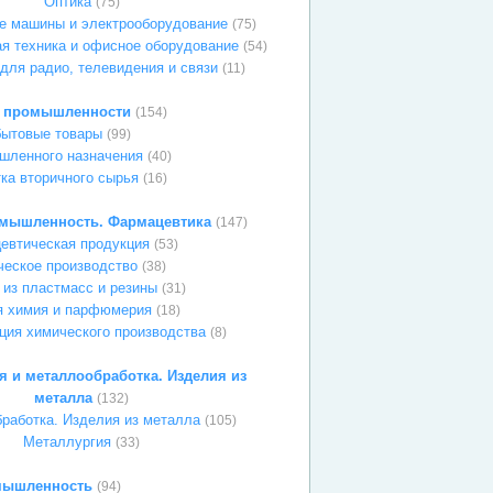
Оптика
(75)
е машины и электрооборудование
(75)
я техника и офисное оборудование
(54)
для радио, телевидения и связи
(11)
и промышленности
(154)
бытовые товары
(99)
шленного назначения
(40)
тка вторичного сырья
(16)
мышленность. Фармацевтика
(147)
евтическая продукция
(53)
еское производство
(38)
 из пластмасс и резины
(31)
я химия и парфюмерия
(18)
ция химического производства
(8)
я и металлообработка. Изделия из
металла
(132)
работка. Изделия из металла
(105)
Металлургия
(33)
мышленность
(94)