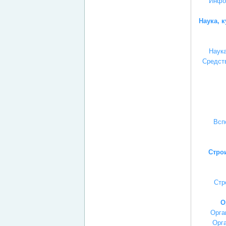
Инфо
Наука, 
Наука
Средст
Всп
Стро
Стр
О
Орга
Орга