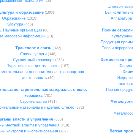
рмационные технологии
(28)
Электрически
культура и образование
Вычислительна
(1908)
Образование
Аппаратура 
(1310)
Культура
(446)
. Научные организации
Прочие отрасл
(80)
ва массовой информации
Культурно-
(73)
Продукция промы
Транспорт и связь
Сбор и перерабо
(822)
Связь - услуги
(348)
Сухопутный транспорт
Химическая про
(253)
Туристическая деятельность
Фармац
(187)
омогательная и дополнительная транспортная
Химич
деятельность
Изделия
(40)
Бытова
ительство, строительные материалы, стекло,
Прочая продук
керамика
(781)
Строительство
Металлурги
(431)
оительные материалы и изделия. Стекло
(372)
Металлооб
рганы власти и управления
(663)
ны местной власти и управления
(419)
ны контроля и инспектирования
Легкая про
(169)