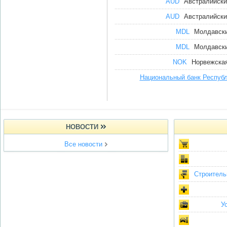
AUD
Австралийски
AUD
Австралийски
MDL
Молдавски
MDL
Молдавски
NOK
Норвежская
Национальный банк Респуб
НОВОСТИ
Все новости
Строитель
У