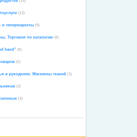
родуктов
(14)
тоуслуги
(13)
- и гипермаркеты
(9)
ны. Торговля по каталогам
(8)
nd hand"
(8)
товаров
(5)
я и рукоделия. Магазины тканей
(3)
льников
(3)
сионные
(3)