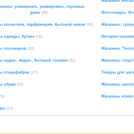
Магазины мясоп
азины: универмаги, универсамы, торговые
дома
Фототовары. Фо
(49)
ы косметики, парфюмерии, бытовой химии
Магазины: супер
(42)
ы одежды, бутики
Интернет-магази
(36)
ы хозтоваров
Магазины "Seco
(33)
ы аудио-, видео-, бытовой техники
Магазины спорт
(32)
ы птицефабрик
Товары для шить
(27)
ы обуви
Магазины свети
(25)
Магазины комис
23)
ары
(22)