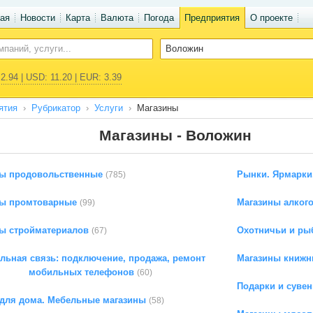
ая
Новости
Карта
Валюта
Погода
Предприятия
О проекте
2.94 | USD: 11.20 | EUR: 3.39
ятия
Рубрикатор
Услуги
Магазины
Магазины - Воложин
ы продовольственные
Рынки. Ярмарки
(785)
ны промтоварные
Магазины алког
(99)
ы стройматериалов
Охотничьи и ры
(67)
льная связь: подключение, продажа, ремонт
Магазины книжн
мобильных телефонов
(60)
Подарки и суве
для дома. Мебельные магазины
(58)