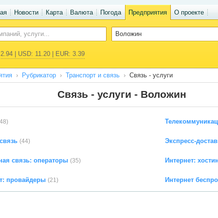
ая
Новости
Карта
Валюта
Погода
Предприятия
О проекте
2.94 | USD: 11.20 | EUR: 3.39
ятия
Рубрикатор
Транспорт и связь
Связь - услуги
Связь - услуги - Воложин
Телекоммуникац
48)
связь
Экспресс-доста
(44)
ая связь: операторы
Интернет: хостин
(35)
т: провайдеры
Интернет беспр
(21)