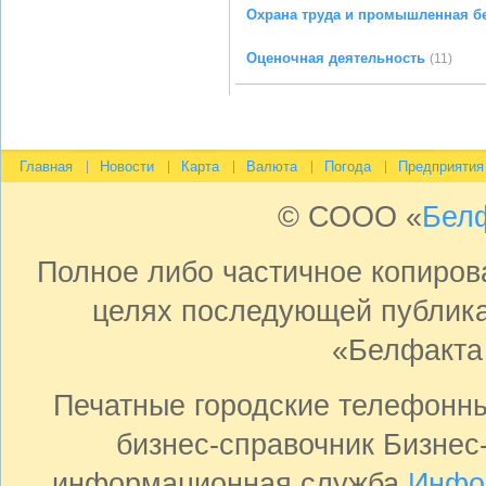
Охрана труда и промышленная б
Оценочная деятельность
(11)
Главная
Новости
Карта
Валюта
Погода
Предприятия
© СООО «
Бел
Полное либо частичное копиро
целях последующей публика
«Белфакта
Печатные городские телефонн
бизнес-справочник Бизнес
информационная служба
Инфо