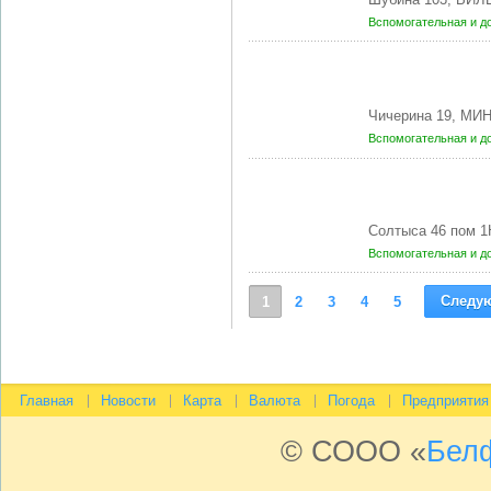
Вспомогательная и д
Чичерина 19, МИН
Вспомогательная и д
Солтыса 46 пом 1
Вспомогательная и д
Следу
1
2
3
4
5
Главная
Новости
Карта
Валюта
Погода
Предприятия
© СООО «
Бел