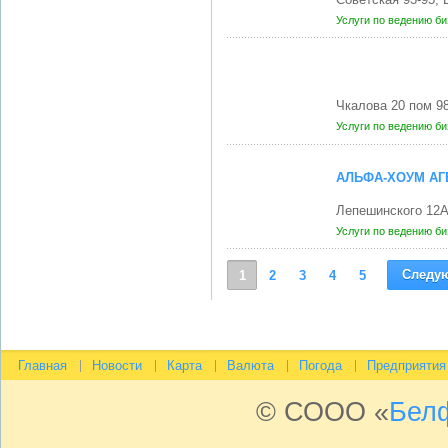
Услуги по ведению б
Чкалова 20 пом 9
Услуги по ведению б
АЛЬФА-ХОУМ А
Лепешинского 12
Услуги по ведению б
Следу
1
2
3
4
5
Главная
Новости
Карта
Валюта
Погода
Предприятия
© СООО «
Бел