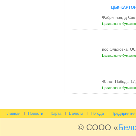
ЦБК-КАРТО
Фабричная, д Св
Целлюлозно-бумажно
пос Ольховка, О
Целлюлозно-бумажно
40 лет Победы 17
Целлюлозно-бумажно
Главная
Новости
Карта
Валюта
Погода
Предприятия
© СООО «
Бел