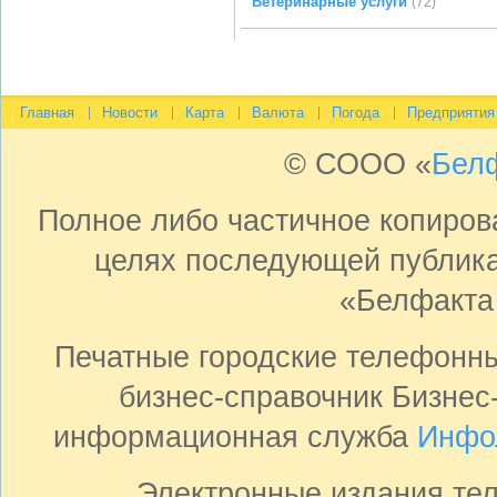
Ветеринарные услуги
(72)
Главная
Новости
Карта
Валюта
Погода
Предприятия
© СООО «
Бел
Полное либо частичное копиро
целях последующей публика
«Белфакта
Печатные городские телефонн
бизнес-справочник Бизнес
информационная служба
Инфо
Электронные издания те