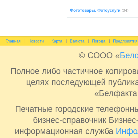
Фототовары. Фотоуслуги
(34)
Главная
Новости
Карта
Валюта
Погода
Предприятия
© СООО «
Бел
Полное либо частичное копиро
целях последующей публика
«Белфакта
Печатные городские телефонн
бизнес-справочник Бизнес
информационная служба
Инфо