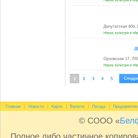
Наука, культура и об
Депутатская 40б
Наука, культура и об
Д
Орловская 17, Л
Наука, культура и об
Следу
1
2
3
4
5
Главная
Новости
Карта
Валюта
Погода
Предприятия
© СООО «
Бел
Полное либо частичное копиро